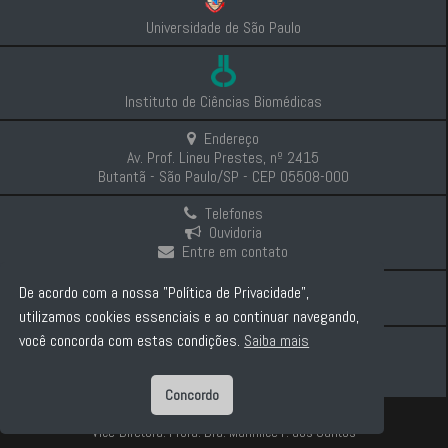
Universidade de São Paulo
Instituto de Ciências Biomédicas
Endereço
Av. Prof. Lineu Prestes, nº 2415
Butantã - São Paulo/SP - CEP 05508-000
Telefones
Ouvidoria
Entre em contato
Intranet
De acordo com a nossa "Política de Privacidade",
Comunicação e Imprensa
utilizamos cookies essenciais e ao continuar navegando,
você concorda com estas condições.
Saiba mais
Politica de Privacidade
Concordo
Diretor: Prof. Dr. Carlos Pelleschi Taborda
Vice-Diretora: Profa. Dra. Marinilce F. dos Santos